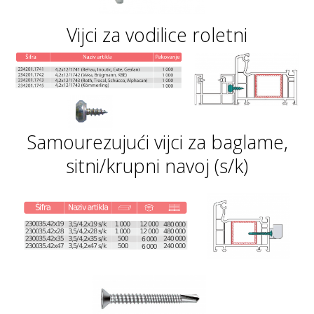
Vijci za vodilice roletni
Samourezujući vijci za baglame,
sitni/krupni navoj (s/k)