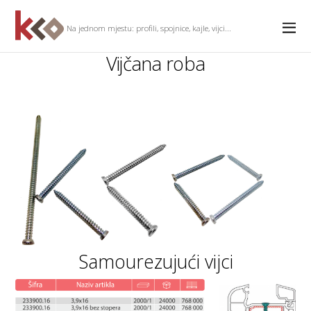
Na jednom mjestu: profili, spojnice, kajle, vijci...
Vijčana roba
Samourezujući vijci