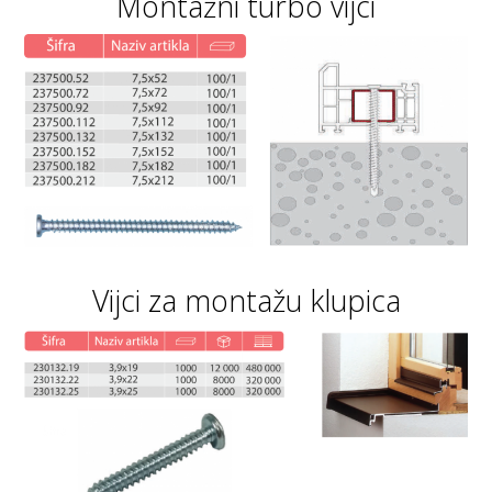
Montažni turbo vijci
Vijci za montažu klupica