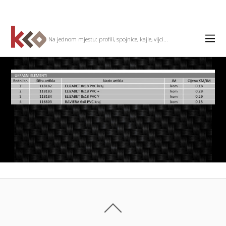
Na jednom mjestu: profili, spojnice, kajle, vijci...